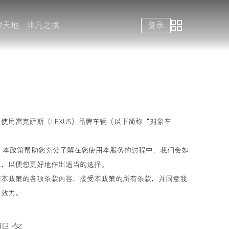
牌天地
非凡之境
登录
eLexusClub智能手机应用
售后服务
雷克萨斯汽车精品
用雷克萨斯（LEXUS）品牌车辆（以下简称“对象车
。本政策帮助您充分了解在您使用本服务的过程中，我们会如
息，以便您更好地作出适当的选择。
解本政策的各项条款内容，接受本政策的所有条款，并同意我
律效力。