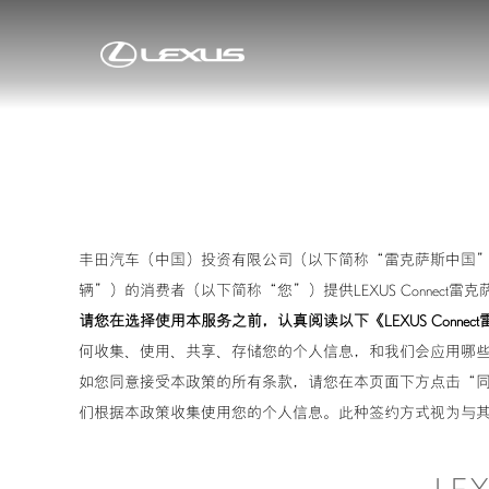
雷克萨斯纯牌养护产品
eLexusCl
骏马乘风·藏金于内LEXUS雷克萨斯正式推出
OVERTRAIL“黑马藏金版”车型
丰田汽车（中国）投资有限公司（以下简称“雷克萨斯中国”
辆”）的消费者（以下简称“您”）提供LEXUS Connec
请您在选择使用本服务之前，认真阅读以下《LEXUS Con
何收集、使用、共享、存储您的个人信息，和我们会应用哪
如您同意接受本政策的所有条款，请您在本页面下方点击“
们根据本政策收集使用您的个人信息。此种签约方式视为与