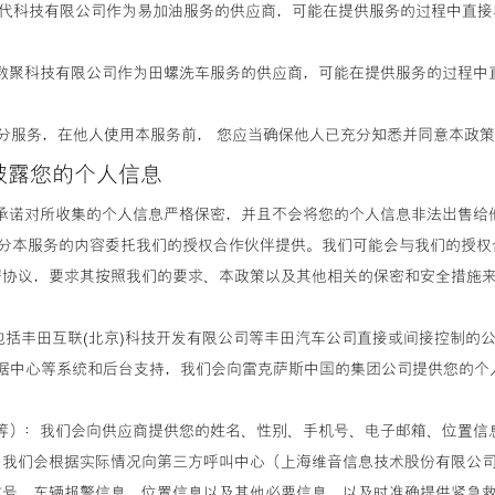
易能时代科技有限公司作为易加油服务的供应商，可能在提供服务的过程中
活精品
州时光数聚科技有限公司作为田螺洗车服务的供应商，可能在提供服务的过程
部分服务，在他人使用本服务前， 您应当确保他人已充分知悉并同意本政
披露您的个人信息
我们承诺对所收集的个人信息严格保密，并且不会将您的个人信息非法出售给
将部分本服务的内容委托我们的授权合作伙伴提供。我们可能会与我们的授
署协议，要求其按照我们的要求、本政策以及其他相关的保密和安全措施
（包括丰田互联(北京)科技开发有限公司等丰田汽车公司直接或间接控制的
中心、多媒体服务数据中心等系统和后台支持，我们会向雷克萨斯中国的集团公司提
包商等）：我们会向供应商提供您的姓名、性别、手机号、电子邮箱、位置信
我们会根据实际情况向第三方呼叫中心（上海维音信息技术股份有限公司
信号、车辆报警信息、位置信息以及其他必要信息，以及时准确提供紧急