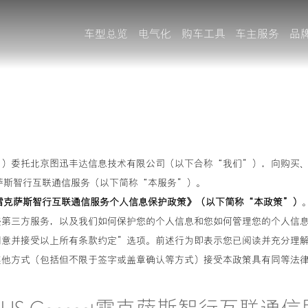
车型总览
电气化
购车工具
车主服务
品
车型对比
ub智能手机应用
LEXUS Connect
雷克萨斯智行互联
金融计算器
LX、GX
查询经销商
）委托北京图迅丰达信息技术有限公司（以下合称“我们”），向购买、使
t雷克萨斯智行互联通信服务（以下简称“本服务”）。
nect雷克萨斯智行互联通信服务个人信息保护政策》（以下简称“本政策”）
些第三方服务，以及我们如何保护您的个人信息和您如何管理您的个人信
同意并接受以上所有条款约定”选项。前述行为即表示您已阅读并充分理
其他方式（包括但不限于签字或盖章确认等方式）接受本政策具有同等法