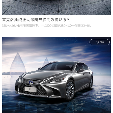
雷克萨斯纯正纳米隔热膜高效防晒系列
对UVA及UVB有着高阻隔率，并且100%阻隔280~400nm波段紫外线。
收藏