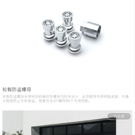
轮毂防盗螺母
轮毂防盗螺母采用特别的梅花形螺母沟形状设计，必须使用专用钥匙装卸，可最
大限度防止车轮被盗。每套内含4只螺母和1个专用钥匙。
材质：
不锈钢
尺寸：
M12×1.5L33.5mm(需配合21mm六角扳手使用)
收藏
适用车型：
PZD40-00005：ES/GS/IS/RX/CT/NX/UX
PZD40-00006：LX