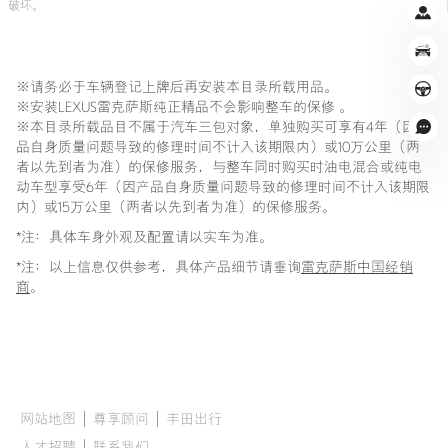
破坏。
※引擎盖套装：含引擎盖、后视镜、门碗、油箱盖
   前后杠套装：含前后杠、后视镜、门碗、油箱盖
※请务必于车辆登记上牌后再安装本目录所载用品。
※安装LEXUS雷克萨斯纯正精品不会影响整车的保修 。
※本目录所载品目不属于汽车三包对象，单独购买可享有4年（因产
品自身质量问题导致的修理时间不计入该期限内）或10万公里（两
者以先到者为准）的保修服务，与整车同时购买时油电混合或纯电
动车型享受6年（因产品自身质量问题导致的修理时间不计入该期限
内）或15万公里（两者以先到者为准）的保修服务。
*注：具体车身外观及配置请以实车为准。
*注：以上信息仅供参考，具体产品细节请垂询
雷克萨斯中国经销
商
。
网站地图
尊享顾问
丰田出行
人才招聘
联系我们