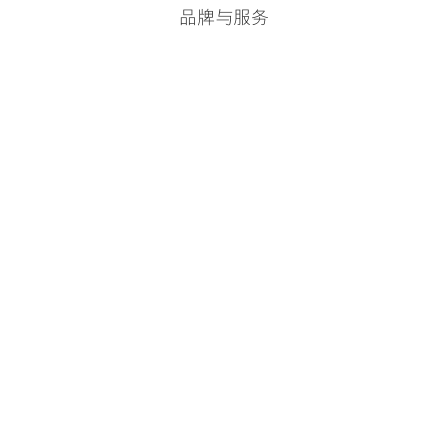
品牌与服务
智能手机应用
LEXUS Connect
非凡之境
雷克萨斯智行互联
售后服务