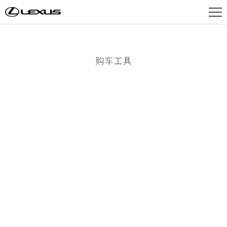
LEXUS雷克萨斯官网
豪华汽车品牌-智·混动技术
车型总览
购车工具
依然ES，超「跃」ES
电气化
全新一代ES 现已上市
厂商建议零售价29.99万元起
探索更多
新闻资讯
探索更多
探索更多
探索更多
购车工具
尊享顾问
尊享顾问
尊享顾问
车主服务
在线选配
品牌天地
金融计算器