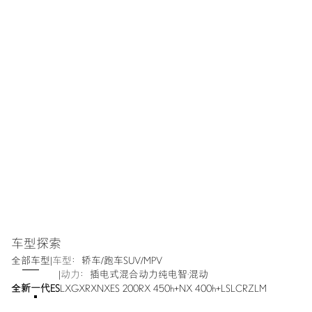
非凡之境
登录
查询经销商
预约试驾
车型探索
全部车型
|
车型：
轿车/跑车
SUV/MPV
|
动力：
插电式混合动力
纯电
智·混动
全新一代ES
LX
GX
RX
NX
ES 200
RX 450h+
NX 400h+
LS
LC
RZ
LM