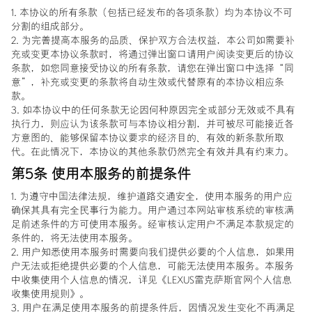
1. 本协议的所有条款（包括已经发布的各项条款）均为本协议不可
分割的组成部分。
2. 为完善提高本服务的品质、保护双方合法权益，本公司如需要补
充或变更本协议条款时，将通过弹出窗口请用户阅读变更后的协议
条款，如您同意接受协议的所有条款，请您在弹出窗口中选择“同
意”，补充或变更的条款将自动生效或代替原有的本协议相应条
款。
3. 如本协议中的任何条款无论因何种原因完全或部分无效或不具有
执行力，则应认为该条款可与本协议相分割，并可被尽可能接近各
方意图的、能够保留本协议要求的经济目的、有效的新条款所取
代。在此情况下，本协议的其他条款仍然完全有效并具有约束力。
第5条 使用本服务的前提条件
1. 为遵守中国法律法规，维护道路交通安全，使用本服务的用户应
确保其具有完全民事行为能力。用户通过本网站审核系统的审核满
足前述条件的方可使用本服务。经审核认定用户不满足本款规定的
条件的，将无法使用本服务。
2. 用户知悉使用本服务时需要向我们提供必要的个人信息，如果用
户无法或拒绝提供必要的个人信息，可能无法使用本服务。本服务
中收集使用个人信息的情况，详见《LEXUS雷克萨斯官网个人信息
收集使用规则》。
3. 用户在满足使用本服务的前提条件后，因情况发生变化不再满足