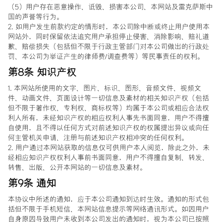
（5）用户存在恶意操作、诋毁、损害本公司、本网站及雷克萨斯中
国的声誉等行为。
2. 如用户发生前款约定的情形时，本公司除中断或终止用户使用本
网站外，同时保留依法追究用户承担停止侵害、消除影响、赔礼道
歉、赔偿损失（包括但不限于行政主管部门对本公司做出的行政处
罚、本公司为举证产生的律师费/调查费等）等民事责任的权利。
第8条 知识产权
1. 本网站所使用的文字、图片、标识、图形、音频文件、视频文
件、动画文件、页面设计等一切信息及素材的相关知识产权（包括
但不限于著作权、专利权、商标权等）均属于本公司或相应合法权
利人所有，未经知识产权的相应权利人事先书面同意，用户不得擅
自使用，且不得以任何方式对前述知识产权的权属提出异议或向任
何主管机关申请、注册与前述知识产权相冲突的任何权利。
2. 用户通过本网站获取的信息仅可供用户本人阅览，除此之外，未
经相应知识产权权利人事前书面同意，用户不得擅自复制、转发、
转售、出版、公开本网站的一切信息及素材。
第9条 通知
本协议中所述的通知，应于本公司通知到达时生效。通知的形式包
括但不限于手机短信、本网站信息提示等网络通讯形式。如因用户
自身原因导致用户未收到本公司发出的通知时，视为本公司已按照