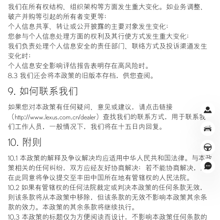
我们在所有权结构、组织架构等方面发生重大变化。如业务调整、
破产并购等引起的所有者变更等；
个人信息共享、转让或公开披露的主要对象发生变化；
您参与个人信息处理方面的权利及其行使方式发生重大变化；
我们负责处理个人信息安全的责任部门、联络方式及投诉渠道发生
变化时；
个人信息安全影响评估报告表明存在高风险时。
8.3 我们还会将本政策的旧版本存档，供您查阅。
9. 如何联系我们
如果您对本政策有任何疑问、意见或建议，请点击链接
（http://www.lexus.com.cn/dealer）查找我们的联系方式，用于联系我
们工作人员，一般情况下，我们将在十五日内回复。
10. 附则
10.1 本政策的解释及争议解决均应适用中华人民共和国法律。与本政
策相关的任何纠纷，双方应经友好协商解决；若不能协商解决，您
在此同意将争议提交至丰田中国所在地有管辖权的人民法院。
10.2 如果有管辖权的任何法院裁定或判决本政策的任何条款无效，
则该条款将从本政策中移除，但该条款的无效不影响本政策其余条
款的效力。本政策的其余条款将继续执行。
10.3 本政策的标题仅为方便阅读而设计，不影响本政策任何条款的