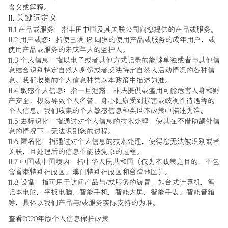
含义或解释。
11. 关键词定义
11.1 产品或服务：指丰田中国及其关联公司向您提供的产品或服务。
11.2 用户或您：指使已满 18 周岁的使用产品或服务的成年用户，或
使用产品或服务的未成年人的监护人。
11.3 个人信息：指以电子或者其他方式记录的能够单独或者与其他信
息结合识别特定自然人身份或者反映特定自然人活动情况的各种信
息。我们收集的个人信息种类以本政策中描述为准。
11.4 敏感个人信息：指一旦泄露、非法提供或滥用可能危害人身和财
产安全，极易导致个人名誉、身心健康受到损害或歧视性待遇等的
个人信息。我们收集的个人敏感信息种类以本政策中描述为准。
11.5 去标识化：指通过对个人信息的技术处理，使其在不借助额外信
息的情况下，无法识别您的过程。
11.6 匿名化：指通过对个人信息的技术处理，使得您无法被识别或者
关联，且处理后的信息不能被复原的过程。
11.7 中国或中国境内：指中华人民共和国（仅为本政策之目的，不包
含香港特别行政区、澳门特别行政区和台湾地区）。
11.8 设备：指可用于访问产品与/或服务的装置，如台式计算机、笔
记本电脑、平板电脑、智能手机、智能大屏、智能手表、智能音箱
等，具体以我们产品与/或服务实际支持的为准。
查看2020年版个人信息保护政策