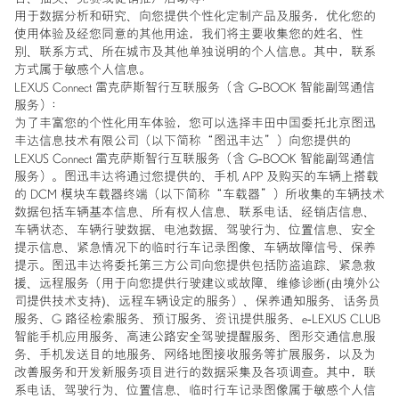
用于数据分析和研究、向您提供个性化定制产品及服务，优化您的
使用体验及经您同意的其他用途，我们将主要收集您的姓名、性
别、联系方式、所在城市及其他单独说明的个人信息。其中，联系
方式属于敏感个人信息。
LEXUS Connect 雷克萨斯智行互联服务（含 G-BOOK 智能副驾通信
服务）：
为了丰富您的个性化用车体验，您可以选择丰田中国委托北京图迅
丰达信息技术有限公司（以下简称“图迅丰达”）向您提供的
LEXUS Connect 雷克萨斯智行互联服务（含 G-BOOK 智能副驾通信
服务）。图迅丰达将通过您提供的、手机 APP 及购买的车辆上搭载
的 DCM 模块车载器终端（以下简称“车载器”）所收集的车辆技术
数据包括车辆基本信息、所有权人信息、联系电话、经销店信息、
车辆状态、车辆行驶数据、电池数据、驾驶行为、位置信息、安全
提示信息、紧急情况下的临时行车记录图像、车辆故障信号、保养
提示。图迅丰达将委托第三方公司向您提供包括防盗追踪、紧急救
援、远程服务（用于向您提供行驶建议或故障、维修诊断(由境外公
司提供技术支持)、远程车辆设定的服务）、保养通知服务、话务员
服务、G 路径检索服务、预订服务、资讯提供服务、e-LEXUS CLUB
智能手机应用服务、高速公路安全驾驶提醒服务、图形交通信息服
务、手机发送目的地服务、网络地图接收服务等扩展服务，以及为
改善服务和开发新服务项目进行的数据采集及各项调查。其中，联
系电话、驾驶行为、位置信息、临时行车记录图像属于敏感个人信