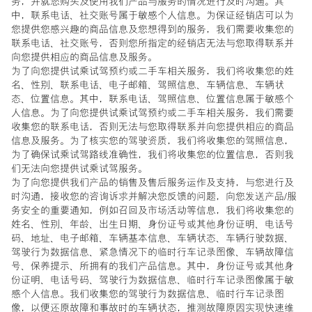
务，并就您购买及使用我们产品与服务的情况进行及时沟通。其
中，联系电话、社交账号属于敏感个人信息。为保证经销店可以为
您提供您感兴趣的商品信息及您想得到的服务，我们需要收集您的
联系电话、社交账号，否则您所指定的经销店无法与您取得联系并
向您提供相应的商品信息及服务。
为了向您提供试乘试驾预约或二手车相关服务，我们将收集您的姓
名、性别、联系电话、电子邮箱、驾照信息、车辆信息、车辆状
态、位置信息。其中，联系电话、驾照信息、位置信息属于敏感个
人信息。为了向您提供试乘试驾预约或二手车相关服务，我们需要
收集您的联系电话，否则无法与您取得联系并向您提供相应的商品
信息及服务。为了核实您的驾驶资质，我们将收集您的驾照信息，
为了确保试乘试驾路线准确性，我们将收集您的位置信息，否则我
们无法向您提供试乘试驾服务。
为了向您提供我们产品的销售及售后服务运作及支持，与您进行及
时沟通，接收您的咨询诉求并解决您反馈的问题，向您发送产品/服
务安全的重要通知，例如召回及市场活动等信息，我们将收集您的
姓名、性别、年龄、出生日期、身份证号或其他身份证明、电话号
码、地址、电子邮箱、车辆基本信息、车辆状态、车辆行驶数据、
驾驶行为数据信息、紧急情况下的临时行车记录图像、车辆故障信
号、保养提示、所拥有的我们产品信息。其中，身份证号或其他身
份证明、电话号码、驾驶行为数据信息、临时行车记录图像属于敏
感个人信息。我们收集您的驾驶行为数据信息、临时行车记录图
像，以便还原故障和事故时的车辆状态，推测故障原因实现快速维