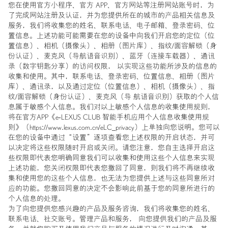
您在使用官方小程序、官方 APP、官方网站等注册网站账号时，为
了完成网站注册及认证，并为您提供所在的城市的产品相关信息及
服务，我们将收集您的姓名、联系电话、电子邮箱、登录密码、位
置信息。上述功能可能需要在您的设备中向我们开启您的定位（位
置信息）、相机（摄像头）、相册（图片库）、指纹/面容解锁（身
份认证）、麦克风（导航语音识别）、蓝牙（连接车载器）、通讯
录（数字钥匙分享）的访问权限， 以实现这些功能所涉及的信息的
收集和使用。其中，联系电话、登录密码、位置信息、相册（图片
库）、通讯录，以及通过定位（位置信息）、相机（摄像头）、指
纹/面容解锁（身份认证）、麦克风（导 航语音识别）获取的个人信
息属于敏感个人信息。我们对以上敏感个人信息的收集使用规则，
将在官方APP《e-LEXUS CLUB 智能手机应用个人信息收集使用规
则》（https://www.lexus.com.cn/eLC_privacy）上单独向您说明。您可以
在您的设备中通过“设置”逐项查看您上述权限的开启状态，并可
以决定将这些权限随时开启或关闭。请您注意，您自主选择开启这
些权限即代表您明确同意我们可以收集和使用这些个人信息来实现
上述功能，您关闭权限即代表您撤回了同意，则我们将不再继续收
集和使用您的这些个人信息，也无法为您提供上述与这些同意所对
应的功能。您撤回同意的决定不会影响此前基于您的同意所进行的
个人信息的处理。
为了向您提供您感兴趣的产品及服务咨询，我们将收集您的姓名、
联系电话、社交账号。管理产品和服务， 向您提供我们的产品及服