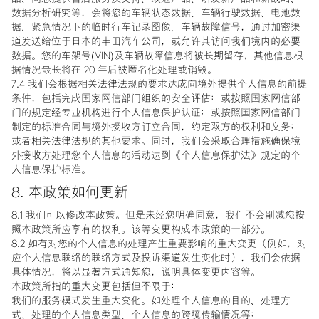
数据分析研究等，会将您的车辆状态数据、车辆行驶数据、电池数
据、紧急情况下的临时行车记录图像、车辆故障信号，通过加密渠
道发送给位于日本的丰田汽车公司，或允许其访问我们境内的必要
数据。您的车架号(VIN)及车辆故障信息将被长期留存，其他信息根
据情况最长将在 20 年后被匿名化处理或销毁。
7.4 我们会根据相关法律法规的要求达成向境外提供个人信息的前提
条件，包括完成国家网信部门组织的安全评估；或按照国家网信部
门的规定经专业机构进行个人信息保护认证；或按照国家网信部门
制定的标准合同与境外接收方订立合同，约定双方的权利和义务；
或者相关法律法规的其他要求。同时，我们会采取合理措施确保境
外接收方处理您个人信息的活动达到《个人信息保护法》规定的个
人信息保护标准。
8. 本政策如何更新
8.1 我们可以修改本政策。但是未经您明确同意，我们不会削减您按
照本政策所应享有的权利。该等变更构成本政策的一部分。
8.2 如有对您的个人信息的处理产生重要影响的重大变更（例如，对
应个人信息联络的联络方式及投诉渠道发生变化时），我们会依据
具体情况，将以显著方式通知您，说明具体变更内容等。
本政策所指的重大变更包括但不限于：
我们的服务模式发生重大变化。如处理个人信息的目的、处理方
式、处理的个人信息类型、个人信息的跨境传输情况等；