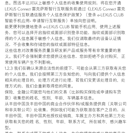
息。图迅丰达对以上敏感个人信息的收集使用规则，将在您开通
LEXUS Connect 雷克萨斯智行互联服务前通过《LEXUS Connect 雷克
萨斯智行互联通信服务个人信息保护政策》（登录 e-LEXUS CLUB
智能手机应用- 申请智行互联服务）单独向您说明。
能更便利快捷地登录 e-LEXUS CLUB 智能手机应用、使用上述服
务，您可以选择开启指纹或面部识别登录功能，指纹或面部识别取
得的个人信息属于敏感个人信息。我们仅调取最终的设备认证情
况，不会收集和存储您的指纹或面部特征信息。
这些信息对改善服务质量及研发新产品或服务等有非常重要的意
义。我们不会强制要求您提供这些信息，您如拒绝不会对购买、正
常使用车辆产生不利影响。
1.2.3 我们在确认来源合法性的前提下，可能会从第三方获取有关您
的个人信息。我们会按照第三方告知您的、与向我们提供个人信息
相关的处理目的、处理方式进行处理，若我们变更该处理目的、处
理方式的，我们会重新取得您的同意。
保险、金融公司就您与他们的交易（比如购买保险或申请购车贷
款）收集您的姓名、性别、年龄、车辆基本信息。
从丰田中国及丰田中国的商业合作伙伴和/或服务提供商（关联公司
和非关联公司）处收集，例如我们可能为获取潜在客户之目的，从
丰田中国、丰田中国其他授权经销商、车展主办方和其他第三方处
获取有关您的姓 名、性别、年龄、联系方式、所在城市、感兴趣车
型。