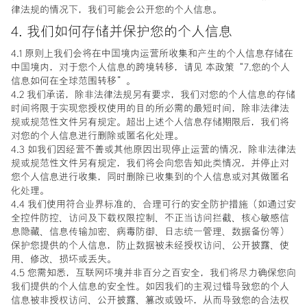
律法规的情况下，我们可能会公开您的个人信息。
4. 我们如何存储并保护您的个人信息
4.1 原则上我们会将在中国境内运营所收集和产生的个人信息存储在
中国境内，对于您个人信息的跨境转移，请见 本政策“7.您的个人
信息如何在全球范围转移”。
4.2 我们承诺，除非法律法规另有要求，我们对您的个人信息的存储
时间将限于实现您授权使用的目的所必需的最短时间，除非法律法
规或规范性文件另有规定。超出上述个人信息存储期限后，我们将
对您的个人信息进行删除或匿名化处理。
4.3 如我们因经营不善或其他原因出现停止运营的情况，除非法律法
规或规范性文件另有规定，我们将会向您告知此类情况，并停止对
您个人信息进行收集，同时删除已收集到的个人信息或对其做匿名
化处理。
4.4 我们使用符合业界标准的、合理可行的安全防护措施（如通过安
全控件防控、访问及下载权限控制、不正当访问拦截、核心敏感信
息隐藏、信息传输加密、病毒防御、日志统一管理、数据备份等）
保护您提供的个人信息，防止数据被未经授权访问、公开披露、使
用、修改、损坏或丢失。
4.5 您需知悉，互联网环境并非百分之百安全，我们将尽力确保您向
我们提供的个人信息的安全性。如因我们的主观过错导致您的个人
信息被非授权访问、公开披露、篡改或毁坏，从而导致您的合法权