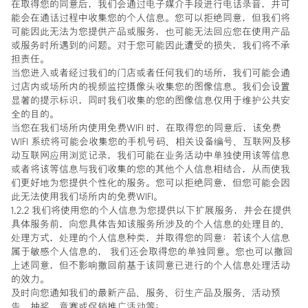
在取得您的同意后，我们会通过电子媒介手段进行电话录音，并可
能会在通话过程中收集您的个人信息。您可以拒绝同意，但我们将
可能因此无法为您提供产品或服务，也可能无法回应您在使用产品
或服务时所遇到的问题。对于您可能因此遭受的损失，我们将不承
担责任。
当您进入或者经过我们的门店或者任何我们的场所，我们可能会通
过店内或场所内的视频监控摄像头收集您的图像信息。我们会设置
显著的提示标识，同时我们收集的您的图像信息仅用于维护公共安
全的目的。
当您在我们场所内使用免费WIFI 时，在取得您的同意后，该免费
WIFI 系统将可能会收集您的手机号码、相关设备编号、互联网及移
动互联网应用浏览记录，我们可能在业务活动中单独使用该等信息
或者将该等信息与我们收集的您的其他个人信息相结合，从而使我
们更好地为您提供个性化的服务。您可以拒绝同意，但您可能会因
此无法使用我们场所内的免费WIFI。
1.2.2 我们将使用您的个人信息为您提供以下扩展服务，并会在提供
具体服务前，向您具体告知该服务所涉及的个人信息的处理目的、
处理方式，处理的个人信息种类，并取得您的同意；若该个人信息
属于敏感个人信息的， 我们还会取得您的单独同意。您也可以撤回
上述同意，但不影响撤回前基于该同意已进行的个人信息处理活动
的效力。
及时向您通知我们的最新产品、服务、衍生产品及服务、活动预
告、抽奖、竞赛或促销推广活动等；