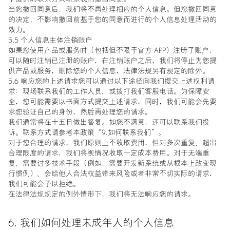
当您撤回同意后，我们将不再处理相应的个人信息。但您撤回同意
的决定，不影响撤回前基于您的同意而进行的个人信息处理活动的
效力。
5.5 个人信息主体注销账户
如果您使用产品或服务时（包括但不限于官方 APP）注册了账户，
可以随时注销已注册的账户，在注销账户之后，我们将停止为您提
供产品或服务，删除您的个人信息，法律法规另有规定的除外。
5.6 响应您的上述请求您可以通过以下途径向我们提交上述权利请
求：现场联系我们的工作人员、或拨打我们客服电话。为保障安
全，您可能需要以书面方式提交上述请求，同时，我们可能会先要
求您验证自己的身份，然后再处理您的请求。
我们通常将在十五日做出答复。如您不满意，还可以联系我们投
诉。联系方式请参考本政策“9.如何联系我们”。
对于您合理的请求，我们原则上不收取费用，但对多次重复、超出
合理限度的请求，我们将视情况收取一定成本费用。对于无端重
复、需要过多技术手段（例如，需要开发新系统或从根本上改变现
行惯例）、会给他人合法权益带来风险或者非常不切实际的请求，
我们可能会予以拒绝。
在法律法规规定的例外情形下，我们将无法响应您的请求。
6. 我们如何处理未成年人的个人信息