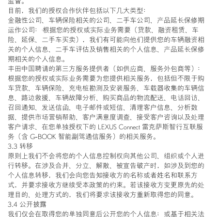
监督。
目前，我们的授权合作伙伴包括以下几大类型：
金融性公司、车辆保险相关的公司、二手车公司、产品延长保修期
运作公司：·根据您的授权或实际业务需要（贷款、融资租赁、车
险、延保、二手车买卖），我们有可能向他们提供您的车辆融资相
关的个人信息、二手车评估及销售相关的个人信息、产品延长保修
期相关的个人信息。
丰田中国聘请的第三方服务提供者（如供应商、服务外包商等）：
根据您的授权或实际业务需要为您提供相关服务，包括但不限于购
车贷款、车辆保险、充电桩勘测及安装服务、车载器收集的车辆信
息、路边救援、车辆故障分析、购买商品的物流配送、电话回访、
召回通知、发送信函、电子邮件或短信、清理客户信息、分析数
据、提供市场营销帮助、客户满意度调查、接受客户咨询以及处理
客户请求、在您单独授权下的 LEXUS Connect 雷克萨斯智行互联服
务（含 G-BOOK 智能副驾通信服务）的相关服务。
3.3 转移
原则上我们不会将您的个人信息控制权向其他公司、组织或个人进
行转移。在涉及合并、分立、解散、被宣告破产时，如涉及到您的
个人信息转移，我们会向您告知接收方的名称或者姓名和联系方
式，并要求接收方继续受本政策的约束。若该接收方变更原先的处
理目的、处理方式的，我们将要求该接收方重新取得您的同意。
3.4 公开披露
我们仅会在取得您的单独同意后公开您的个人信息；或基于相关法