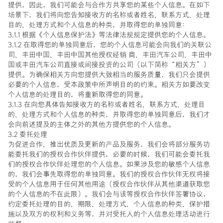
提供，因此，我们可能会与合作方共享您的某些个人信息。在如下
场景下，我们将向您告知接收方的名称或者姓名、联系方式、处理
目的、处理方式和个人信息的种类，并取得您的单独同意：
3.1.1 根据《个人信息保护法》等法律法规规定提供您的个人信息。
3.1.2 在取得您的单独同意后，您的个人信息可能会向我们的关联公
司、丰田中国、丰田中国其他授权经销 商、丰田汽车公司、丰田中
国或丰田汽车公司直接或间接投资的公司（以下简称“相关方”）
提供。为确保相关方向您提供大致相当的服务质量，我们只会提供
必要的个人信息，受本政策中所声明目的的约束。相关方如要改变
个人信息的处理目的，将重新取得您的同意。
3.1.3 在向您具体告知接收方的名称或者姓名、联系方式、处理目
的、处理方式和个人信息的种类，并取得您的单独同意后，我们才
会向前述提及的主体之外的其他方提供您的个人信息。
3.2 委托处理
为促进合作、推出优质及更新的产品及服务，我们会将部分服务功
能委托我们的授权合作伙伴提供，必要的时候，我们可能会委托我
们的授权合作伙伴处理您的个人信息。如果涉及您的敏感个人信息
的，我们会事先取得您的单独同意。我们的授权合作伙伴无权将接
受的个人信息用于任何其他用途（授权合作伙伴从其他渠道获取您
的个人信息的不在此限）。我们会与该等授权合作伙伴签署协议，
约定委托处理的目的、期限、处理方式、个人信息的种类、保护措
施以及双方的权利和义务等，并对受托人的个人信息处理活动进行