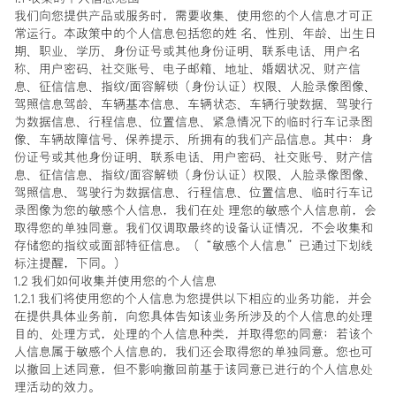
我们向您提供产品或服务时，需要收集、使用您的个人信息才可正
常运行。本政策中的个人信息包括您的姓 名、性别、年龄、出生日
期、职业、学历、身份证号或其他身份证明、联系电话、用户名
称、用户密码、社交账号、电子邮箱、地址、婚姻状况、财产信
息、征信信息、指纹/面容解锁（身份认证）权限、人脸录像图像、
驾照信息驾龄、车辆基本信息、车辆状态、车辆行驶数据、驾驶行
为数据信息、行程信息、位置信息、紧急情况下的临时行车记录图
像、车辆故障信号、保养提示、所拥有的我们产品信息。其中：身
份证号或其他身份证明、联系电话、用户密码、社交账号、财产信
息、征信信息、指纹/面容解锁（身份认证）权限、人脸录像图像、
驾照信息、驾驶行为数据信息、行程信息、位置信息、临时行车记
录图像为您的敏感个人信息，我们在处 理您的敏感个人信息前，会
取得您的单独同意。我们仅调取最终的设备认证情况，不会收集和
存储您的指纹或面部特征信息。（“敏感个人信息”已通过下划线
标注提醒，下同。）
1.2 我们如何收集并使用您的个人信息
1.2.1 我们将使用您的个人信息为您提供以下相应的业务功能，并会
在提供具体业务前，向您具体告知该业务所涉及的个人信息的处理
目的、处理方式，处理的个人信息种类，并取得您的同意；若该个
人信息属于敏感个人信息的，我们还会取得您的单独同意。您也可
以撤回上述同意，但不影响撤回前基于该同意已进行的个人信息处
理活动的效力。