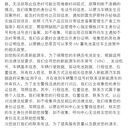
修。无法获取此信息时可能出现维修时间延迟、故障判断不准确的
情况。我们收集您的身份证号、电话号码信息，以便当车辆发生召
回案件时，能及时向您传达召回信息、通知到雷克萨斯特许经销店
实施召回项目，依照《汽车产品召回日常信息备案管理生产者工作
指南》相关规定，需按照缺陷产品管理中心指定模板对车主身份证
号和电话号进行备案，如不收集，可能出现召回案件向车主通知不
及时等情况。我们在必要时会请您出示身份证明，收集您的其他身
份证明信息，以便确认您是否可以享受 HV 蓄电池首任车主政策中
的相关政策。
如您购买的是新能源车，为了保障您的车辆及电池安全，根据适用
的法律法规要求，我们会将您的新能源车的车架号（VIN）、发动机
号、车辆基本信息、车辆行驶数据、驱动电池数据、行程信息、位
置信息、所有权人姓名、联系方式这些相关信息接入新能源汽车数
据政府采集/监测平台，并在收到车辆警示信号时联系该新能源车的
所有权人。为了发生警报迅速的进行对应，我们还会收集您的身份
证信息、驾照信息。其中，行程信息、位置信息、联系方式属于敏
感个人信息。我们收集您的行程信息、位置信息、联系方式、以应
对法律法规要求，如不收集将违反相应的法律法规。我们收集您的
身份证信息，驾照信息，以便在呼叫中心发生警报信息时，核实您
的车主身份并帮助您报警，如不收集，呼叫中心无法核实您的车主
身份且无法帮助您报警。
当您拨打我们的联系电话，为了提高服务质量以及跟进您的请求，