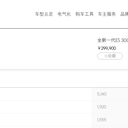
车型总览
电气化
购车工具
车主服务
品
车型对比
ub智能手机应用
LEXUS Connect
全新一代ES 30
雷克萨斯智行互联
金融计算器
￥299,900
LX、GX
收藏
查询经销商
5,140
1,920
1,555