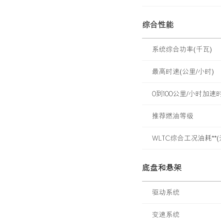
综合性能
系统综合功率(千瓦)
最高时速(公里/小时)
0到100公里/小时加速时
推荐燃油等级
WLTC综合工况油耗**(升
底盘和悬架
驱动系统
变速系统