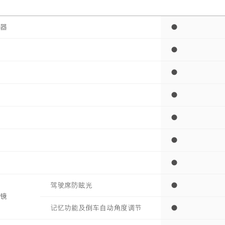
器
●
●
●
●
●
●
●
驾驶席防眩光
●
镜
记忆功能及倒车自动角度调节
●