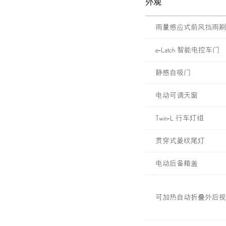
外观
雨量感应式前风挡雨刷
e-Latch 智能电控车门
静感自吸门
电动可调天窗
Twin-L 行车灯组
贯穿式菱纹尾灯
电动后备箱盖
可加热自动折叠外后视