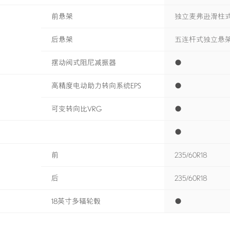
前悬架
独立麦弗逊滑柱
后悬架
五连杆式独立悬
摆动阀式阻尼减振器
●
高精度电动助力转向系统EPS
●
可变转向比VRG
●
雷克萨斯顾客常见问与
●
前
235/60R18
后
235/60R18
18英寸多辐轮毂
●