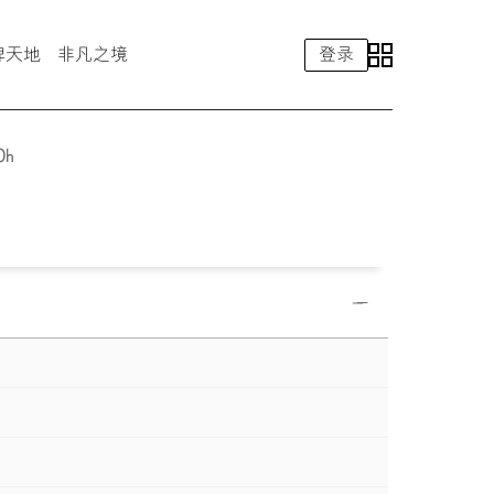
牌天地
非凡之境
登录
eLexusClub智能手机应用
售后服务
0h
雷克萨斯汽车精品