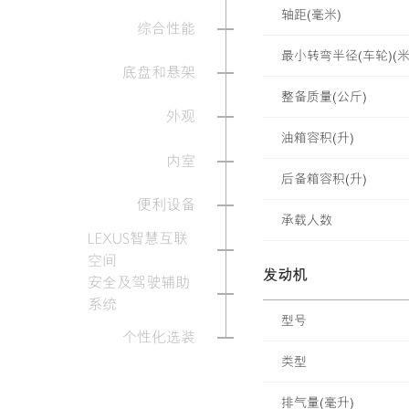
轴距(毫米)
综合性能
最小转弯半径(车轮)(米
底盘和悬架
整备质量(公斤)
外观
油箱容积(升)
内室
后备箱容积(升)
便利设备
承载人数
LEXUS智慧互联
空间
发动机
安全及驾驶辅助
系统
型号
个性化选装
类型
排气量(毫升)