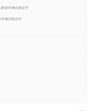
式悬架带横向稳定杆
架带横向稳定杆
答