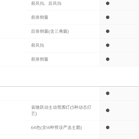
前风挡、后风挡
●
前排侧窗
●
活精品
后排侧窗(含三角窗)
●
前风挡
●
前排侧窗
●
●
音随跃动主动氛围灯(5种动态灯
●
艺)
64色(含14种预设严选主题)
●