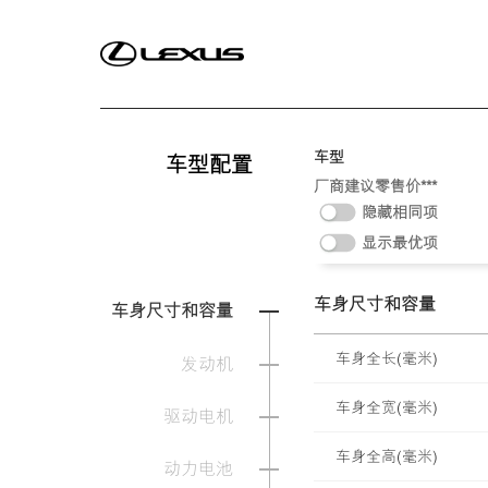
雷克萨斯纯牌养护产品
eLexusCl
车型
车型配置
厂商建议零售价
***
骏马乘风·藏金于内LEXUS雷克萨斯正式推出
隐藏相同项
OVERTRAIL“黑马藏金版”车型
显示最优项
车身尺寸和容量
车身尺寸和容量
车身全长(毫米)
发动机
车身全宽(毫米)
驱动电机
车身全高(毫米)
动力电池