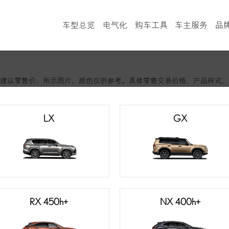
车型总览
电气化
购车工具
车主服务
品
车型对比
ub智能手机应用
LEXUS Connect
建议零售价，所示图片、颜色仅供参考。具体零售交易价格、产品样式、
雷克萨斯智行互联
金融计算器
国授权经销商协商确定。
LX、GX
查询经销商
LX
GX
RX 450h+
NX 400h+