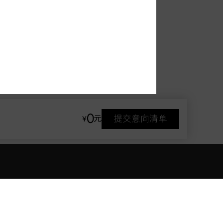
0
提交意向清单
¥
元
品牌天地
非凡之境
新闻资讯
非凡之境