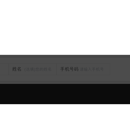
姓名
手机号码
点击关闭
购车工具
车主服务
在线选配
售后服务