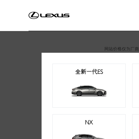
雷克萨斯纯牌养护产品
eLexusCl
网站价格仅为厂商
与当地雷克萨斯中
骏马乘风·藏金于内LEXUS雷克萨斯正式推出
OVERTRAIL“黑马藏金版”车型
全新一代ES
NX