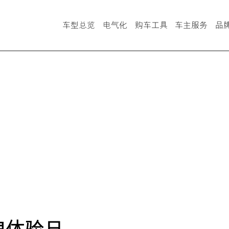
车型总览
电气化
购车工具
车主服务
品
车型对比
ub智能手机应用
LEXUS Connect
雷克萨斯智行互联
金融计算器
LX、GX
查询经销商