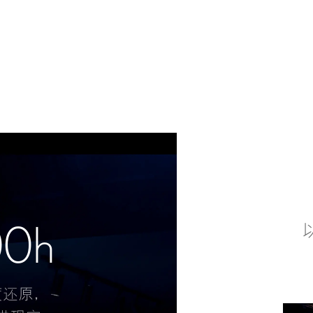
00h
度还原，