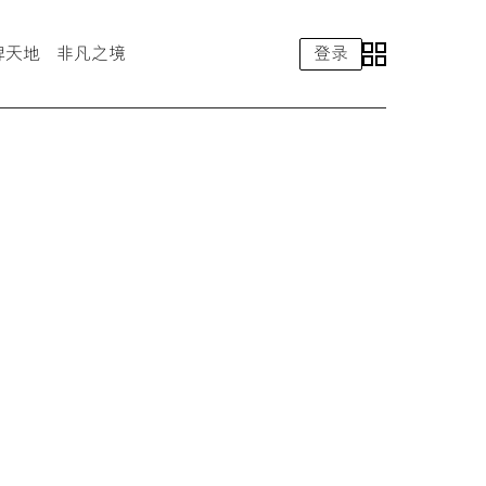
牌天地
非凡之境
登录
eLexusClub智能手机应用
售后服务
雷克萨斯汽车精品