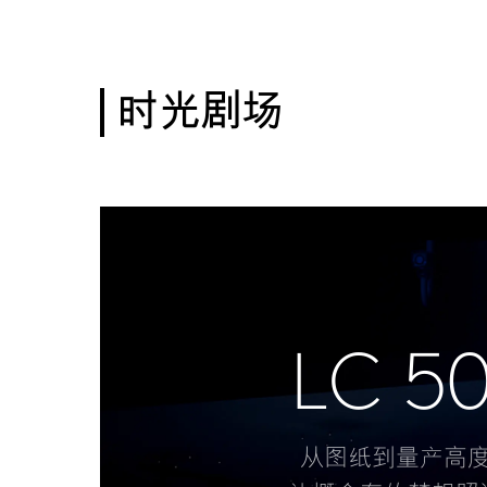
时光剧场
LC 5
从图纸到量产高