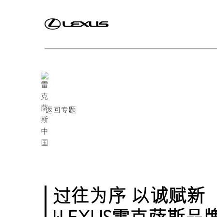
雷克萨斯纯牌养护产品
eLexusCl
骏马乘风·藏金于内LEXUS雷克萨斯正式推出
OVERTRAIL“黑马藏金版”车型
返回专题
过往为序 以诚赋新