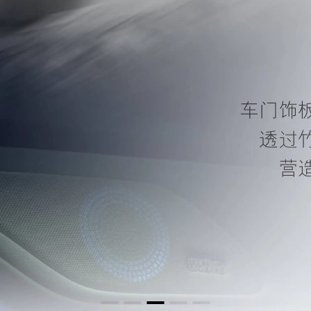
活精品
“
通过协同
感
仿佛